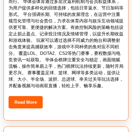
而行。 华体会体育通过多层次返利机制与会员权益体系，
为用户提供多样化的回馈选择，包括日常返水、节日加码等
形式。 平台强调长期、可持续的发展理念，在运营中注重
规范化管理与社会责任，力求在体育内容与娱乐互动领域提
供更可靠、更便捷的解决方案。有效控制风险的策略包括设
定止损止盈点、记录投注情况及情绪管理，以提升长期收益
和游戏体验。 玩家可以通过选择不同威力的炮台和调整射
击角度来提高捕获效率，游戏中不同种类的鱼对应不同积
分。 覆盖LOL、DOTA2、CS2等热门赛事，赛程数据与电
竞资讯一站获取。 华体会棋牌注重安全与稳定，画面细腻
流畅，操作简单易上手，热门棋牌玩法持续更新，随时开局
更尽兴。 赛事覆盖足球、篮球、网球等多类运动，提供让
球、大小、半全场、波胆、总进球、串关过关等玩法选择，
并配备视频与动画双直播，轻松上手、畅享乐趣。
Read
Read More
More