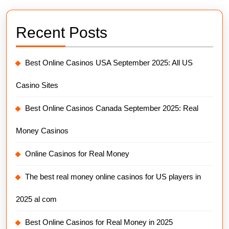
Recent Posts
Best Online Casinos USA September 2025: All US
Casino Sites
Best Online Casinos Canada September 2025: Real
Money Casinos
Online Casinos for Real Money
The best real money online casinos for US players in
2025 al com
Best Online Casinos for Real Money in 2025