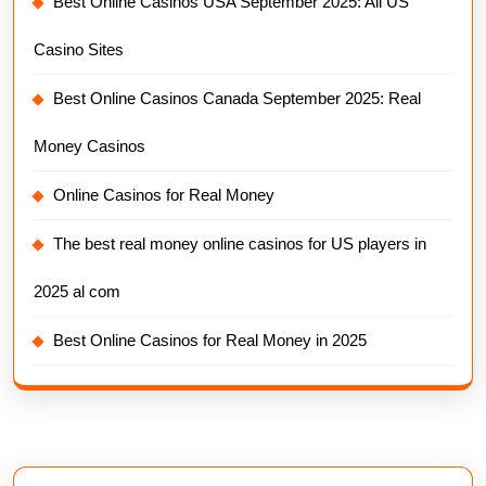
Best Online Casinos USA September 2025: All US
Casino Sites
Best Online Casinos Canada September 2025: Real
Money Casinos
Online Casinos for Real Money
The best real money online casinos for US players in
2025 al com
Best Online Casinos for Real Money in 2025