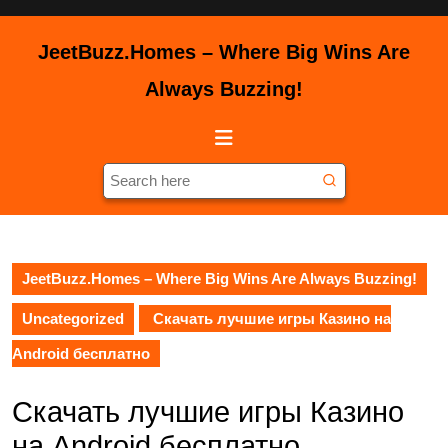
Skip
to
JeetBuzz.Homes – Where Big Wins Are
content
Skip
Always Buzzing!
to
content
Open
Button
Search
for:
JeetBuzz.Homes – Where Big Wins Are Always Buzzing!
Uncategorized
Скачать лучшие игры Казино на
Android бесплатно
Скачать лучшие игры Казино
на Android бесплатно