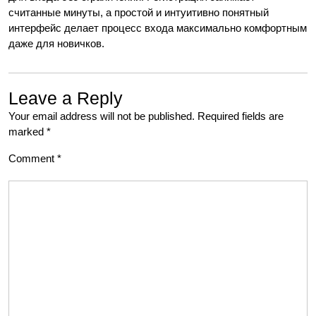
считанные минуты, а простой и интуитивно понятный
интерфейс делает процесс входа максимально комфортным
даже для новичков.
Leave a Reply
Your email address will not be published.
Required fields are
marked
*
Comment
*