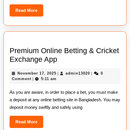
Games
2025
Read
Read More
More
Premium Online Betting & Cricket
Premium
Exchange App
Online
November
admin13020
November 17, 2025
admin13020
0
|
|
Betting
17,
Comment
5:11 am
|
&
2025
As you are aware, in order to place a bet, you must make
Cricket
a deposit at any online betting site in Bangladesh. You may
Exchange
deposit money swiftly and safely using
App
Read
Read More
More