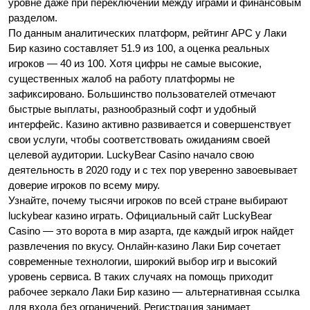
уровне даже при переключении между играми и финансовым
разделом.
По данным аналитических платформ, рейтинг АРС у Лаки
Бир казино составляет 51.9 из 100, а оценка реальных
игроков — 40 из 100. Хотя цифры не самые высокие,
существенных жалоб на работу платформы не
зафиксировано. Большинство пользователей отмечают
быстрые выплаты, разнообразный софт и удобный
интерфейс. Казино активно развивается и совершенствует
свои услуги, чтобы соответствовать ожиданиям своей
целевой аудитории. LuckyBear Casino начало свою
деятельность в 2020 году и с тех пор уверенно завоевывает
доверие игроков по всему миру.
Узнайте, почему тысячи игроков по всей стране выбирают
luckybear казино играть. Официальный сайт LuckyBear
Casino — это ворота в мир азарта, где каждый игрок найдет
развлечения по вкусу. Онлайн-казино Лаки Бир сочетает
современные технологии, широкий выбор игр и высокий
уровень сервиса. В таких случаях на помощь приходит
рабочее зеркало Лаки Бир казино — альтернативная ссылка
для входа без ограничений. Регистрация занимает