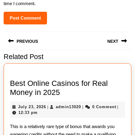
time I comment.
Post
PREVIOUS
NEXT
navigation
Related Post
Previous
Next
post:
post:
Best Online Casinos for Real
Best
Money in 2025
Online
July
admin13020
July 23, 2026
admin13020
0 Comment
|
|
|
Casinos
23,
12:33 pm
for
2026
This is a relatively rare type of bonus that awards you
Real
wagering credits without the need to make a qualifying